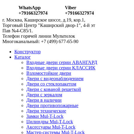
WhatsApp
Viber
+79166327974
+79166327974
г. Москва, Каширское шоссе, д.19, кор.1,
Торговый Центр "Каширский двор-1", 4-й эт
Пав №4-С85/1.
Телефон горячей линии Мультилок
Многоканальный: ‎+7 (499) 677-65-90
Конструктор
Каталог
Входные двери серии АВАНГАРД
Входные двери серии КЛАССИК
Взломостойкие двери
Двери с видеонаблюдением
Двери со стеклопакетом
Двери с кованой решеткой
Двери с зеркалом
Двери в наличии
Двери противопожарные
Двери технические
Замки Mul-T-Lock
Цилиндры Mul-T-Lock
Аксессуары Mul-T-Lock
Мастер-системы Mul-T-Lock