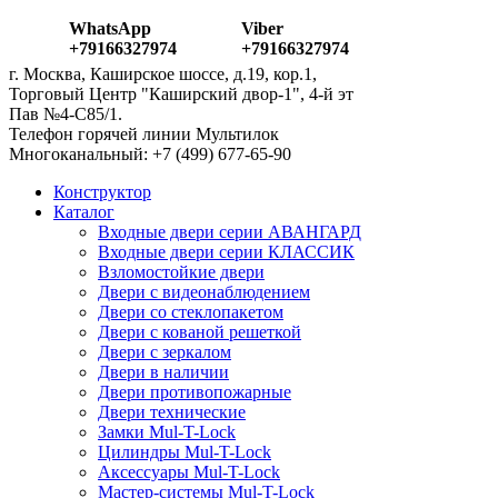
WhatsApp
Viber
+79166327974
+79166327974
г. Москва, Каширское шоссе, д.19, кор.1,
Торговый Центр "Каширский двор-1", 4-й эт
Пав №4-С85/1.
Телефон горячей линии Мультилок
Многоканальный: ‎+7 (499) 677-65-90
Конструктор
Каталог
Входные двери серии АВАНГАРД
Входные двери серии КЛАССИК
Взломостойкие двери
Двери с видеонаблюдением
Двери со стеклопакетом
Двери с кованой решеткой
Двери с зеркалом
Двери в наличии
Двери противопожарные
Двери технические
Замки Mul-T-Lock
Цилиндры Mul-T-Lock
Аксессуары Mul-T-Lock
Мастер-системы Mul-T-Lock